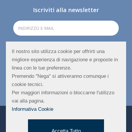
Iscriviti alla newsletter
Accetto il trattamento dei dati*
Il nostro sito utilizza cookie per offrirti una
Ho letto e compreso
l'informativa privacy
e concedo il
migliore esperienza di navigazione e proposte in
consenso al trattamento dei dati.
linea con le tue preferenze.
Premendo "Nega" si attiveranno comunque i
cookie tecnici.
REGISTRATI
Per maggiori informazioni o bloccarne l'utilizzo
vai alla pagina.
Informativa Cookie
Codice Fiscale – P. Iva Iscrizione al registro Imprese di
Rimini al n. 04216010407
Numero REA 330759 | Capitale Sociale: 10000,00 € |
Accetta Tutto