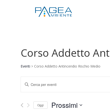
Corso Addetto Ant
Eventi
Corso Addetto Antincendio Rischio Medio
Eventi
Inserisci
Ricerca
Parola
e
Chiave.
viste
Prossimi
Cerca
Navigazione
Oggi