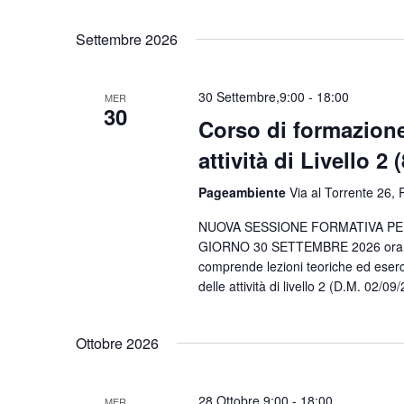
Eventi
Seleziona
per
la
Settembre 2026
Parola
data.
Chiave.
30 Settembre,9:00
-
18:00
MER
30
Corso di formazione
attività di Livello 2 
Pageambiente
Via al Torrente 26, R
NUOVA SESSIONE FORMATIVA PER 
GIORNO 30 SETTEMBRE 2026 orari: 0
comprende lezioni teoriche ed eserci
delle attività di livello 2 (D.M. 02/0
Ottobre 2026
28 Ottobre,9:00
-
18:00
MER