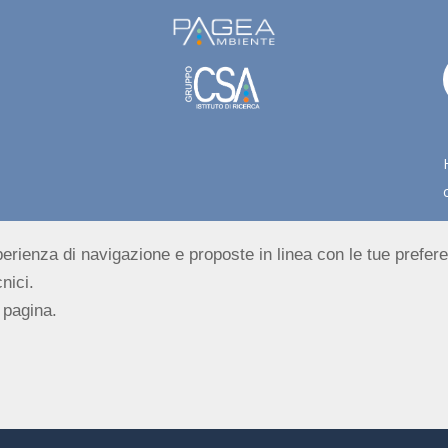
esperienza di navigazione e proposte in linea con le tue prefer
nici.
 pagina.
 di Rimini al n. 04216010407
 Email PEC:
pageambiente@pec.pageambiente.it
olicy