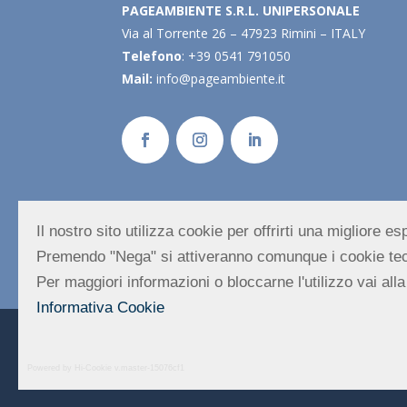
PAGEAMBIENTE S.R.L. UNIPERSONALE
Via al Torrente 26 – 47923 Rimini – ITALY
Telefono
: +39 0541 791050
Mail:
info@pageambiente.it
Il nostro sito utilizza cookie per offrirti una migliore 
Premendo "Nega" si attiveranno comunque i cookie tec
Per maggiori informazioni o bloccarne l'utilizzo vai alla
Informativa Cookie
Codice Fiscale – P. Iva Iscrizione al registro Imprese
Numero REA 330759 | Capitale Sociale: 10000,00 € |
Powered by Hi-Cookie v.master-15076cf1
Mappa del Sito
|
Informativa Privacy Sito
|
Cookie P