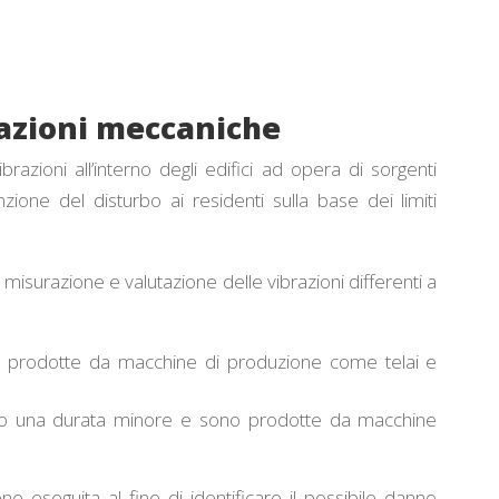
razioni meccaniche
azioni all’interno degli edifici ad opera di sorgenti
nzione del disturbo ai residenti sulla base dei limiti
misurazione e valutazione delle vibrazioni differenti a
prodotte da macchine di produzione come telai e
 una durata minore e sono prodotte da macchine
ne eseguita al fine di identificare il possibile danno