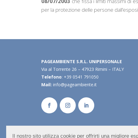
08/07/2003
che fissa i limiti massimi di esp
per la protezione delle persone dall’esposiz
PAGEAMBIENTE S.R.L. UNIPERSONALE
Via al Torrente 26 – 47923 Rimini – ITALY
Telefono
: +39 0541 791050
Mail:
info@pageambiente.it
Il nostro sito utilizza cookie per offrirti una migliore 