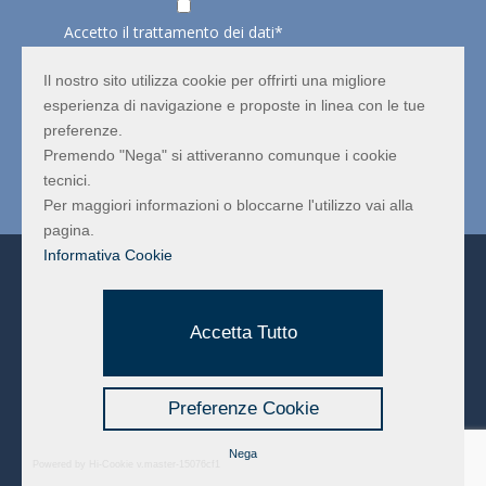
Accetto il trattamento dei dati*
Ho letto e compreso
l'informativa privacy
e concedo il
consenso al trattamento dei dati.
Il nostro sito utilizza cookie per offrirti una migliore
esperienza di navigazione e proposte in linea con le tue
preferenze.
Premendo "Nega" si attiveranno comunque i cookie
REGISTRATI
tecnici.
Per maggiori informazioni o bloccarne l'utilizzo vai alla
pagina.
Informativa Cookie
Codice Fiscale – P. Iva Iscrizione al registro Imprese di
Rimini al n. 04216010407
Numero REA 330759 | Capitale Sociale: 10000,00 € |
Accetta Tutto
Email PEC:
pageambiente@pec.pageambiente.it
Mappa del Sito
|
Informativa Privacy Sito
|
Cookie
Policy
Preferenze Cookie
Nega
Powered by Hi-Cookie v.master-15076cf1