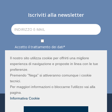
Iscriviti alla newsletter
Accetto il trattamento dei dati*
Ho letto e compreso
l'informativa privacy
e concedo il
consenso al trattamento dei dati.
Il nostro sito utilizza cookie per offrirti una migliore
esperienza di navigazione e proposte in linea con le tue
preferenze.
Premendo "Nega" si attiveranno comunque i cookie
REGISTRATI
tecnici.
Per maggiori informazioni o bloccarne l'utilizzo vai alla
pagina.
Informativa Cookie
Codice Fiscale – P. Iva Iscrizione al registro Imprese di
Rimini al n. 04216010407